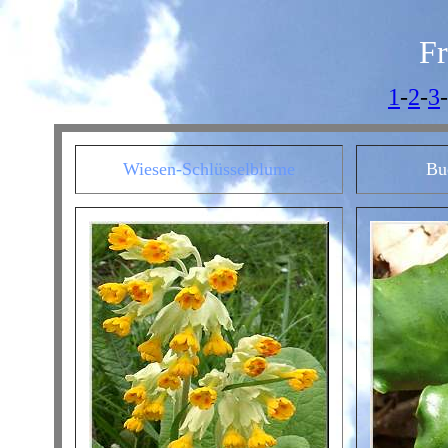
Fr
1
-
2
-
3
-
Wiesen-Schlüsselblume
Bu