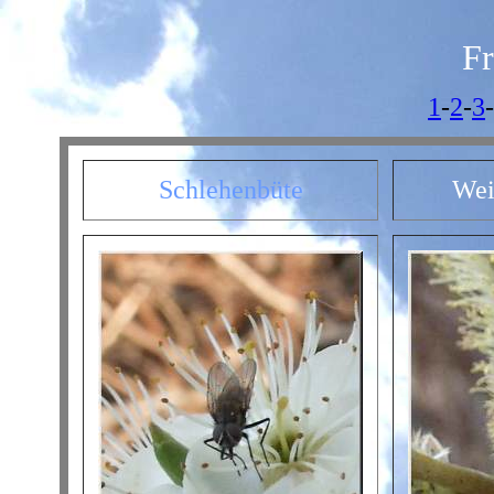
Fr
1
-
2
-
3
Schlehenbüte
Wei